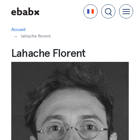
Aller
Language
au
contenu
principal
Accueil
lahache florent
Lahache Florent