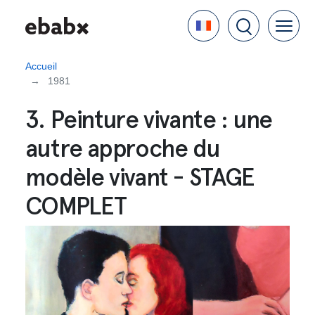
Aller
Language
au
contenu
principal
Accueil
1981
3. Peinture vivante : une
autre approche du
modèle vivant - STAGE
COMPLET