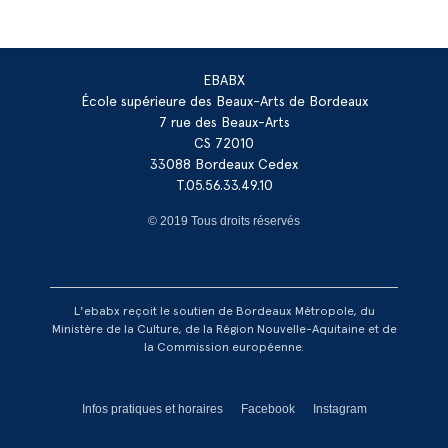
EBABX
École supérieure des Beaux-Arts de Bordeaux
7 rue des Beaux-Arts
CS 72010
33088 Bordeaux Cedex
T.05.56.33.49.10
© 2019 Tous droits réservés
L'ebabx reçoit le soutien de Bordeaux Métropole, du
Ministère de la Culture, de la Région Nouvelle-Aquitaine et de
la Commission européenne.
Réseaux footer
Infos pratiques et horaires
Facebook
Instagram