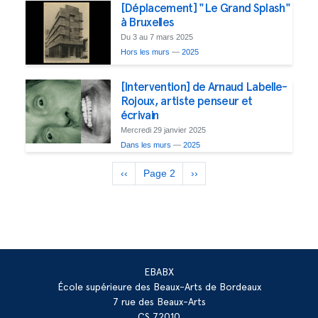
[Déplacement] "Le Grand Splash"
à Bruxelles
Du 3 au 7 mars 2025
Hors les murs
—
2025
[Intervention] de Arnaud Labelle-
Rojoux, artiste penseur et
écrivain
Mercredi 29 janvier 2025
Dans les murs
—
2025
Pagination
Page
‹‹
Page 2
Page
››
précédente
suivante
EBABX
École supérieure des Beaux-Arts de Bordeaux
7 rue des Beaux-Arts
CS 72010