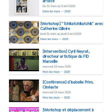
artiste
Du 31 mars au 3 avril 2025
Dans les murs
—
2025
[Workshop] "Tchikatchikatchik" avec
Catherine Gilloire
lundi 31 mars au jeudi 3 avril 2025
Dans les murs
—
2025
[Intervention] Cyril Neyrat,
directeur artistique du FID
Marseille
mercredi 19 mars 2025
Hors les murs
—
2025
[Conférence] d’Isabelle Prim,
Cinéaste
mercredi 19 mars 2025
Hors les murs
—
2025
[Workshop et déplacement à