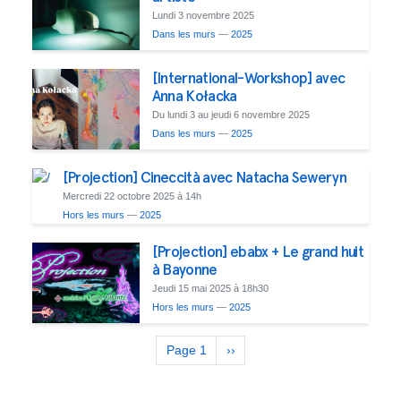
Lundi 3 novembre 2025
Dans les murs
—
2025
[International-Workshop] avec
Anna Kołacka
Du lundi 3 au jeudi 6 novembre 2025
Dans les murs
—
2025
[Projection] Cineccità avec Natacha Seweryn
Mercredi 22 octobre 2025 à 14h
Hors les murs
—
2025
[Projection] ebabx + Le grand huit
à Bayonne
Jeudi 15 mai 2025 à 18h30
Hors les murs
—
2025
Pagination
Page 1
Page
››
suivante