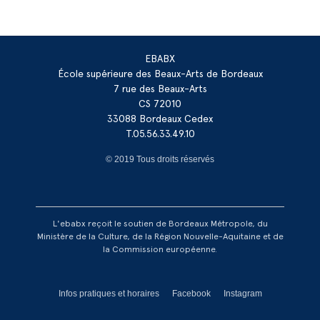
EBABX
École supérieure des Beaux-Arts de Bordeaux
7 rue des Beaux-Arts
CS 72010
33088 Bordeaux Cedex
T.05.56.33.49.10
© 2019 Tous droits réservés
L'ebabx reçoit le soutien de Bordeaux Métropole, du
Ministère de la Culture, de la Région Nouvelle-Aquitaine et de
la Commission européenne.
Réseaux footer
Infos pratiques et horaires
Facebook
Instagram