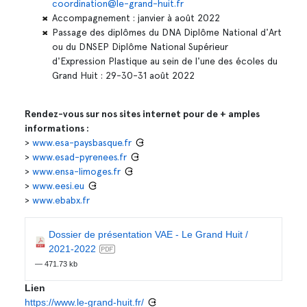
coordination@le-grand-huit.fr
Accompagnement : janvier à août 2022
Passage des diplômes du DNA Diplôme National d'Art
ou du DNSEP Diplôme National Supérieur
d'Expression Plastique au sein de l'une des écoles du
Grand Huit : 29-30-31 août 2022
Rendez-vous sur nos sites internet pour de + amples
informations :
>
www.esa-paysbasque.fr
>
www.esad-pyrenees.fr
>
www.ensa-limoges.fr
>
www.eesi.eu
>
www.ebabx.fr
Dossier de présentation VAE - Le Grand Huit /
2021-2022
— 471.73 kb
Lien
https://www.le-grand-huit.fr/