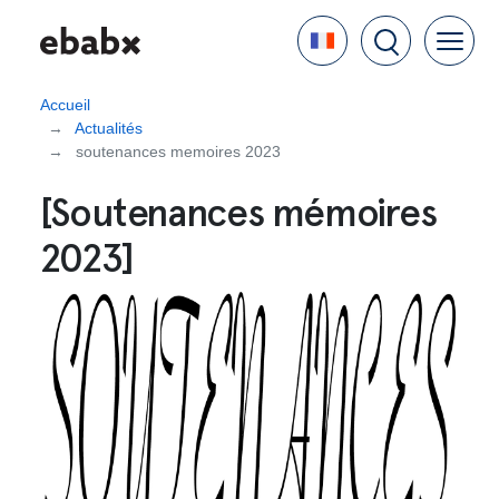
Aller
Language
au
contenu
principal
Accueil
Actualités
soutenances memoires 2023
[Soutenances mémoires
2023]