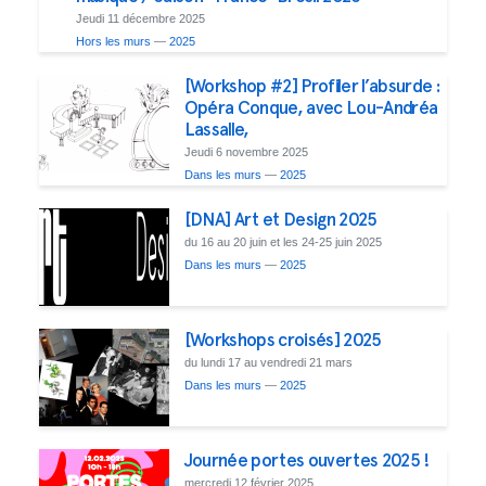
Jeudi 11 décembre 2025
Hors les murs
—
2025
[Workshop #2] Profiler l’absurde :
Opéra Conque, avec Lou-Andréa
Lassalle,
Jeudi 6 novembre 2025
Dans les murs
—
2025
[DNA] Art et Design 2025
du 16 au 20 juin et les 24-25 juin 2025
Dans les murs
—
2025
[Workshops croisés] 2025
du lundi 17 au vendredi 21 mars
Dans les murs
—
2025
Journée portes ouvertes 2025 !
mercredi 12 février 2025