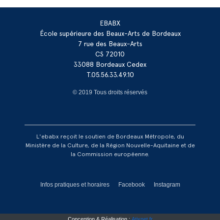
EBABX
École supérieure des Beaux-Arts de Bordeaux
7 rue des Beaux-Arts
CS 72010
33088 Bordeaux Cedex
T.05.56.33.49.10
© 2019 Tous droits réservés
L'ebabx reçoit le soutien de Bordeaux Métropole, du
Ministère de la Culture, de la Région Nouvelle-Aquitaine et de
la Commission européenne.
Réseaux footer
Infos pratiques et horaires
Facebook
Instagram
Conception & Réalisation :
Atixnet.fr