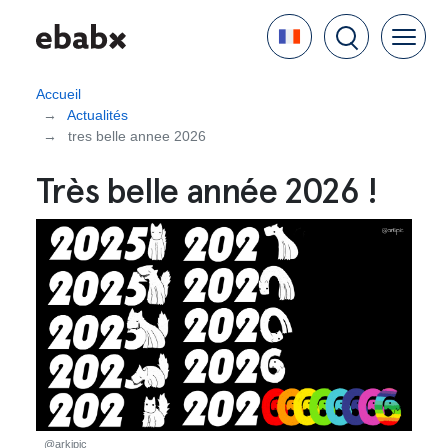
Aller
Language
au
contenu
principal
Accueil
Actualités
tres belle annee 2026
Très belle année 2026 !
@arkipic