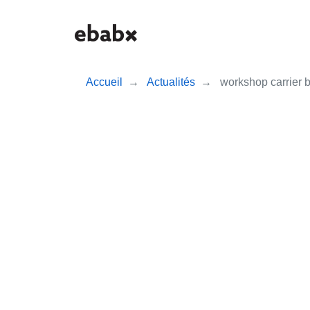
Aller
au
contenu
principal
Accueil
Actualités
workshop carrier b