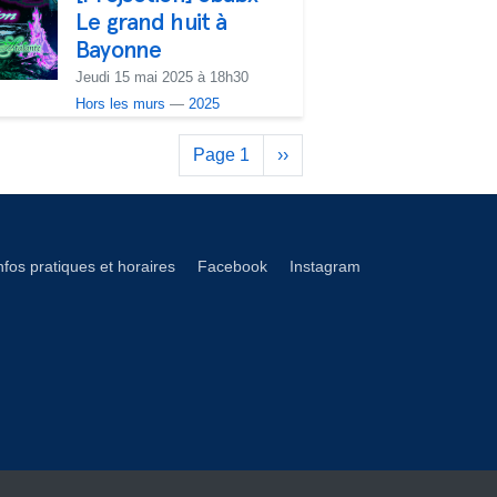
Le grand huit à
Bayonne
Jeudi 15 mai 2025 à 18h30
Hors les murs
—
2025
Pagination
Page 1
Page
››
suivante
éseaux footer
nfos pratiques et horaires
Facebook
Instagram