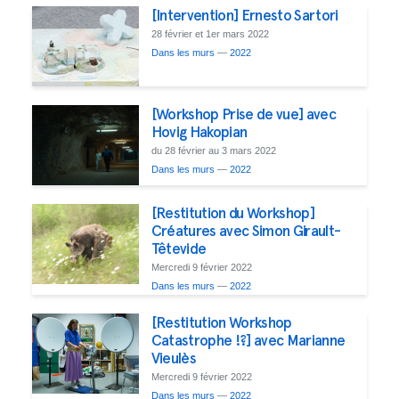
[Intervention] Ernesto Sartori
28 février et 1er mars 2022
Dans les murs
—
2022
[Workshop Prise de vue] avec
Hovig Hakopian
du 28 février au 3 mars 2022
Dans les murs
—
2022
[Restitution du Workshop]
Créatures avec Simon Girault-
Têtevide
Mercredi 9 février 2022
Dans les murs
—
2022
[Restitution Workshop
Catastrophe !?] avec Marianne
Vieulès
Mercredi 9 février 2022
Dans les murs
—
2022