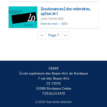
[Soutenances] des mémoires,
option Art
Lundi 7 février 2022
Dans les murs
—
2022
Pagination
Page
‹‹
Page 7
Page
››
précédente
suivante
EBABX
École supérieure des Beaux-Arts de Bordeaux
7 rue des Beaux-Arts
CS 72010
33088 Bordeaux Cedex
T.05.56.33.49.10
© 2019 Tous droits réservés