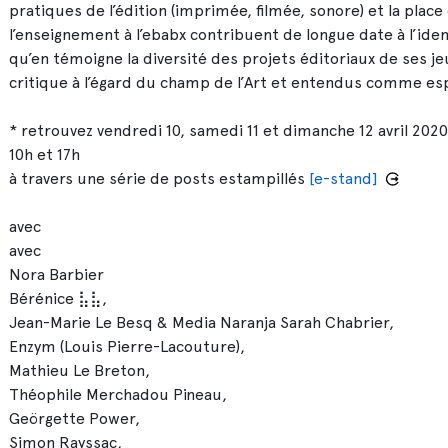
pratiques de l’édition (imprimée, filmée, sonore) et la plac
l’enseignement à l’ebabx contribuent de longue date à l’identi
qu’en témoigne la diversité des projets éditoriaux de ses j
critique à l’égard du champ de l’Art et entendus comme es
* retrouvez vendredi 10, samedi 11 et dimanche 12 avril 202
10h et 17h
à travers une série de posts estampillés
[e-stand]
avec
avec
Nora Barbier
Bérénice ⣧⣧,
Jean-Marie Le Besq & Media Naranja Sarah Chabrier,
Enzym (Louis Pierre-Lacouture),
Mathieu Le Breton,
Théophile Merchadou Pineau,
Geörgette Power,
Simon Rayssac,