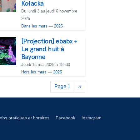
Kołacka
Du lundi 3 au jeudi 6 novembre
2025
Dans les murs
—
2025
[Projection] ebabx +
Le grand huit à
Bayonne
Jeudi 15 mai 2025 à 18h30
Hors les murs
—
2025
Pagination
Page 1
Page
››
suivante
éseaux footer
nfos pratiques et horaires
Facebook
Instagram