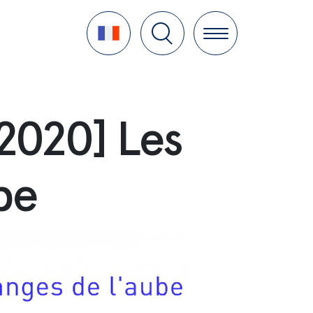
Language
 2020] Les
be