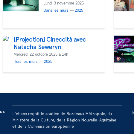
Lundi 3 novembre 2025
Dans les murs
—
2025
[Projection] Cineccità avec
Natacha Seweryn
Mercredi 22 octobre 2025 à 14h
Hors les murs
—
2025
R
aux
I
L'ebabx reçoit le soutien de Bordeaux Métropole, du
Ministère de la Culture, de la Région Nouvelle-Aquitaine
et de la Commission européenne.