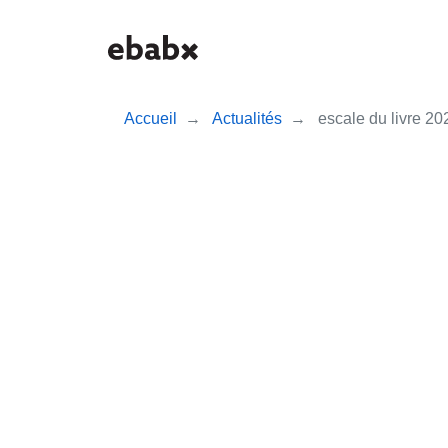
Aller
au
contenu
principal
Accueil
Actualités
escale du livre 20