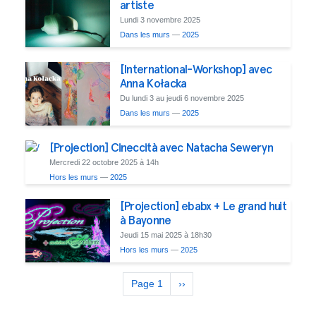
artiste
Lundi 3 novembre 2025
Dans les murs
—
2025
[International-Workshop] avec
Anna Kołacka
Du lundi 3 au jeudi 6 novembre 2025
Dans les murs
—
2025
[Projection] Cineccità avec Natacha Seweryn
Mercredi 22 octobre 2025 à 14h
Hors les murs
—
2025
[Projection] ebabx + Le grand huit
à Bayonne
Jeudi 15 mai 2025 à 18h30
Hors les murs
—
2025
Pagination
Page 1
Page
››
suivante