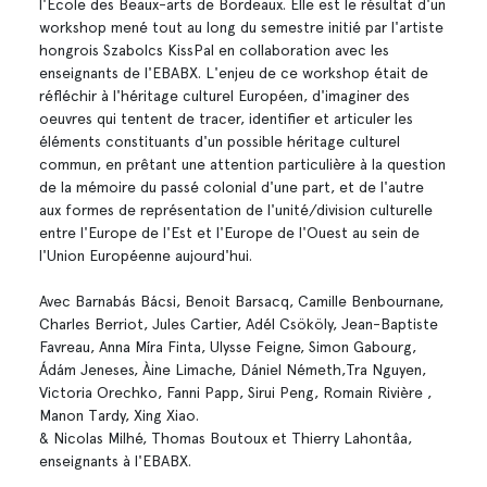
l'Ecole des Beaux-arts de Bordeaux. Elle est le résultat d'un
workshop mené tout au long du semestre initié par l'artiste
hongrois Szabolcs KissPal en collaboration avec les
enseignants de l'EBABX. L'enjeu de ce workshop était de
réfléchir à l'héritage culturel Européen, d'imaginer des
oeuvres qui tentent de tracer, identifier et articuler les
éléments constituants d'un possible héritage culturel
commun, en prêtant une attention particulière à la question
de la mémoire du passé colonial d'une part, et de l'autre
aux formes de représentation de l'unité/division culturelle
entre l'Europe de l'Est et l'Europe de l'Ouest au sein de
l'Union Européenne aujourd'hui.
Avec Barnabás Bácsi, Benoit Barsacq, Camille Benbournane,
Charles Berriot, Jules Cartier, Adél Csököly, Jean-Baptiste
Favreau, Anna Míra Finta, Ulysse Feigne, Simon Gabourg,
Ádám Jeneses, Àine Limache, Dániel Németh,Tra Nguyen,
Victoria Orechko, Fanni Papp, Sirui Peng, Romain Rivière ,
Manon Tardy, Xing Xiao.
& Nicolas Milhé, Thomas Boutoux et Thierry Lahontâa,
enseignants à l'EBABX.