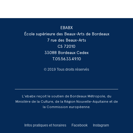
EBABX
École supérieure des Beaux-Arts de Bordeaux
7 rue des Beaux-Arts
CS 72010
33088 Bordeaux Cedex
T.05.56.33.49.10
© 2019 Tous droits réservés
L'ebabx reçoit le soutien de Bordeaux Métropole, du
Ministère de la Culture, de la Région Nouvelle-Aquitaine et de
la Commission européenne.
Réseaux footer
Infos pratiques et horaires
Facebook
Instagram