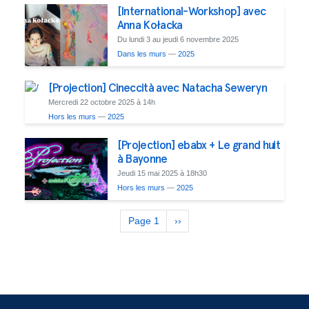
[International-Workshop] avec
Anna Kołacka
Du lundi 3 au jeudi 6 novembre 2025
Dans les murs
—
2025
[Projection] Cineccità avec Natacha Seweryn
Mercredi 22 octobre 2025 à 14h
Hors les murs
—
2025
[Projection] ebabx + Le grand huit
à Bayonne
Jeudi 15 mai 2025 à 18h30
Hors les murs
—
2025
Pagination
Page 1
Page
››
suivante