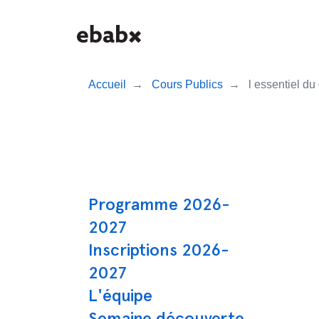
Aller
au
contenu
principal
Accueil
Cours Publics
l essentiel du
Navigation prin
Programme 2026-
2027
Inscriptions 2026-
2027
L'équipe
Semaine découverte