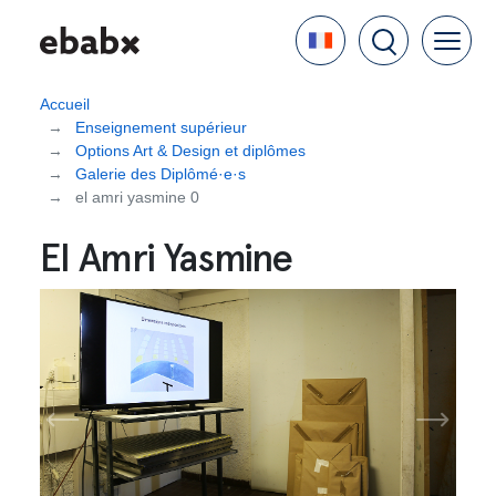
Aller
Language
au
contenu
principal
Accueil
Enseignement supérieur
Options Art & Design et diplômes
Galerie des Diplômé·e·s
el amri yasmine 0
El Amri Yasmine