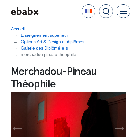
Aller
Language
au
contenu
principal
Accueil
Enseignement supérieur
Options Art & Design et diplômes
Galerie des Diplômé·e·s
merchadou pineau theophile
Merchadou-Pineau
Théophile