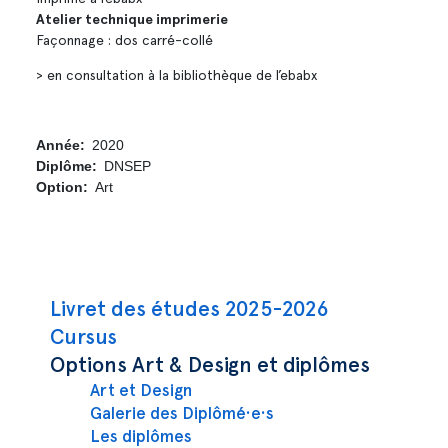
Atelier technique imprimerie
Façonnage : dos carré-collé
> en consultation à la bibliothèque de l’ebabx
Année
2020
Diplôme
DNSEP
Option
Art
Navigation principale
Livret des études 2025-2026
Cursus
Options Art & Design et diplômes
Art et Design
Galerie des Diplômé·e·s
Les diplômes