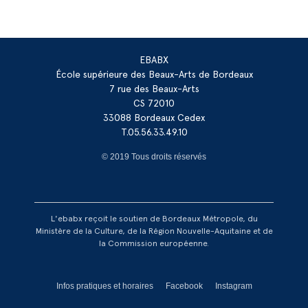
EBABX
École supérieure des Beaux-Arts de Bordeaux
7 rue des Beaux-Arts
CS 72010
33088 Bordeaux Cedex
T.05.56.33.49.10
© 2019 Tous droits réservés
L'ebabx reçoit le soutien de Bordeaux Métropole, du
Ministère de la Culture, de la Région Nouvelle-Aquitaine et de
la Commission européenne.
Réseaux footer
Infos pratiques et horaires
Facebook
Instagram