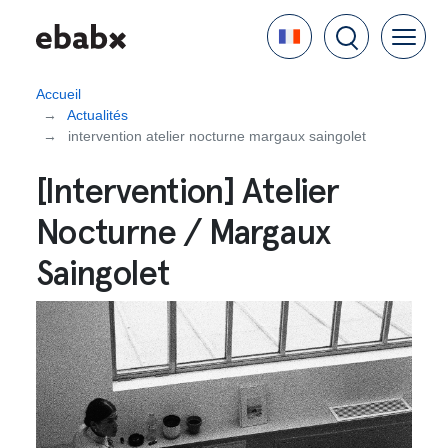
Aller
Language
au
contenu
principal
Accueil
Actualités
intervention atelier nocturne margaux saingolet
[Intervention] Atelier
Nocturne / Margaux
Saingolet