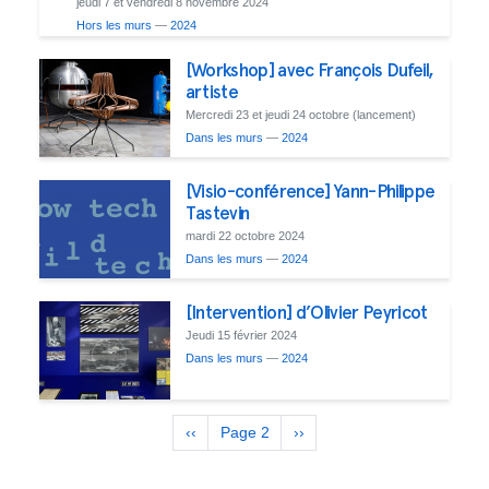
jeudi 7 et vendredi 8 novembre 2024
Hors les murs
—
2024
[Workshop] avec François Dufeil,
artiste
Mercredi 23 et jeudi 24 octobre (lancement)
Dans les murs
—
2024
[Visio-conférence] Yann-Philippe
Tastevin
mardi 22 octobre 2024
Dans les murs
—
2024
[Intervention] d’Olivier Peyricot
Jeudi 15 février 2024
Dans les murs
—
2024
Pagination
Page
‹‹
Page 2
Page
››
précédente
suivante