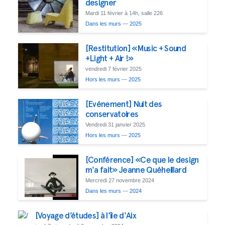
designer
Mardi 11 février à 14h, salle 226
Dans les murs
—
2025
[Restitution] «Music + Sound
+Light + Air !»
vendredi 7 février 2025
Hors les murs
—
2025
[Evénement] Nuit des
conservatoires
Vendredi 31 janvier 2025
Hors les murs
—
2025
[Conférence] «Ce que le design
m'a fait» Jeanne Quéheillard
Mercredi 27 novembre 2024
Dans les murs
—
2024
[Voyage d’études] à l'île d'Aix