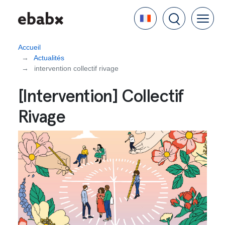
Aller
Language
au
contenu
principal
Accueil
Actualités
intervention collectif rivage
[Intervention] Collectif
Rivage