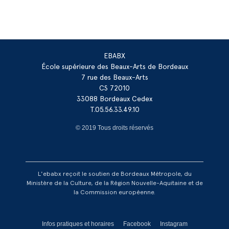
EBABX
École supérieure des Beaux-Arts de Bordeaux
7 rue des Beaux-Arts
CS 72010
33088 Bordeaux Cedex
T.05.56.33.49.10
© 2019 Tous droits réservés
L'ebabx reçoit le soutien de Bordeaux Métropole, du
Ministère de la Culture, de la Région Nouvelle-Aquitaine et de
la Commission européenne.
Réseaux footer
Infos pratiques et horaires
Facebook
Instagram