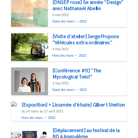
[DNSEP rose] 5e année "Design"
avec Nathanaël Abeille
6 mai 2022
Dans les murs
—
2022
[Visite d'atelier] SergePropose
"Véhicules extra ordinaires"
4 mai 2022
Hors les murs
—
2022
[Conférence #11] "The
Mycological Twist"
2 mai 2022
Dans les murs
—
2022
[Exposition] + [Journée d'étude] Gilbert Shelton
du 24 mars au 17 avril 2022
Hors les murs
—
2022
[Déplacement] au festival de la
BD à Angoulême