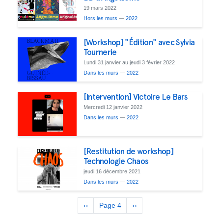
19 mars 2022
Hors les murs
—
2022
[Workshop] "Édition" avec Sylvia
Tournerie
Lundi 31 janvier au jeudi 3 février 2022
Dans les murs
—
2022
[Intervention] Victoire Le Bars
Mercredi 12 janvier 2022
Dans les murs
—
2022
[Restitution de workshop]
Technologie Chaos
jeudi 16 décembre 2021
Dans les murs
—
2022
Pagination
Page
‹‹
Page 4
Page
››
précédente
suivante