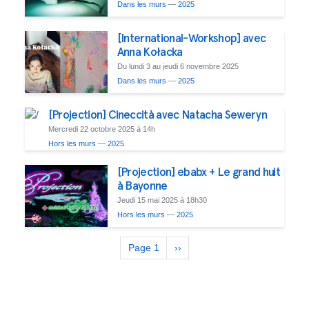
Dans les murs
—
2025
[International-Workshop] avec
Anna Kołacka
Du lundi 3 au jeudi 6 novembre 2025
Dans les murs
—
2025
[Projection] Cineccità avec Natacha Seweryn
Mercredi 22 octobre 2025 à 14h
Hors les murs
—
2025
[Projection] ebabx + Le grand huit
à Bayonne
Jeudi 15 mai 2025 à 18h30
Hors les murs
—
2025
Pagination
Page 1
Page
››
suivante