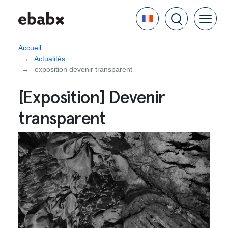
Aller
Language
au
contenu
principal
Accueil
Actualités
exposition devenir transparent
[Exposition] Devenir
transparent