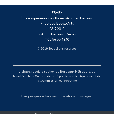
EBABX
École supérieure des Beaux-Arts de Bordeaux
7 rue des Beaux-Arts
CS 72010
33088 Bordeaux Cedex
T.05.56.33.49.10
© 2019 Tous droits réservés
L'ebabx reçoit le soutien de Bordeaux Métropole, du
Ministère de la Culture, de la Région Nouvelle-Aquitaine et de
la Commission européenne.
Réseaux footer
Infos pratiques et horaires
Facebook
Instagram