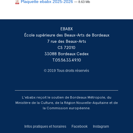
Plaquette ebabx 2025-2026
— 8.63 Mb
EBABX
École supérieure des Beaux-Arts de Bordeaux
7 rue des Beaux-Arts
CS 72010
33088 Bordeaux Cedex
T.05.56.33.49.10
© 2019 Tous droits réservés
L'ebabx reçoit le soutien de Bordeaux Métropole, du
Ministère de la Culture, de la Région Nouvelle-Aquitaine et de
la Commission européenne.
Réseaux footer
Infos pratiques et horaires
Facebook
Instagram