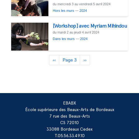
du mercredi 3 au vendredi 5 avril 2024
Hors les murs
—
2024
[Workshop] avec Myriam Mihindou
du mardi 2 au jeudi 4 avril 2024
Dans les murs
—
2024
Pagination
Page
‹‹
Page 3
Page
››
précédente
suivante
EBABX
École supérieure des Beaux-Arts de Bordeaux
7 rue des Beaux-Arts
CS 72010
33088 Bordeaux Cedex
T.05.56.33.49.10