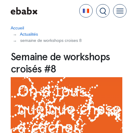
Aller
Language
au
contenu
principal
Accueil
Actualités
semaine de workshops croises 8
Semaine de workshops
croisés #8