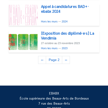
Appel à candidatures BAD+ ·
ebabx 2024
Hors les murs
—
2024
[Exposition des diplômé·e·s] La
Vendimia
27 octobre au 23 novembre 2023
Hors les murs
—
2023
Pagination
Page
‹‹
Page 2
Page
››
précédente
suivante
EBABX
École supérieure des Beaux-Arts de Bordeaux
7 rue des Beaux-Arts