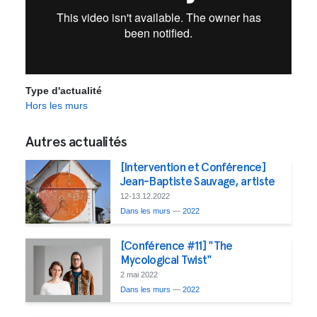
Type d'actualité
Hors les murs
Autres actualités
[Intervention et Conférence]
Jean-Baptiste Sauvage, artiste
12-13.12.2022
Dans les murs
—
2022
[Conférence #11] "The
Mycological Twist"
2 mai 2022
Dans les murs
—
2022