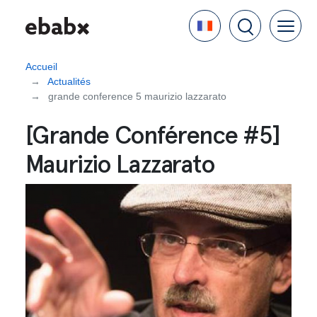
Aller
Language
au
contenu
principal
Accueil
Actualités
grande conference 5 maurizio lazzarato
[Grande Conférence #5]
Maurizio Lazzarato