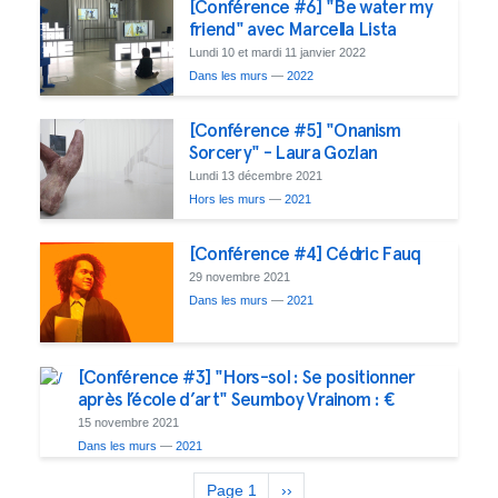
[Conférence #6] "Be water my
friend" avec Marcella Lista
Lundi 10 et mardi 11 janvier 2022
Dans les murs
—
2022
[Conférence #5] "Onanism
Sorcery" - Laura Gozlan
Lundi 13 décembre 2021
Hors les murs
—
2021
[Conférence #4] Cédric Fauq
29 novembre 2021
Dans les murs
—
2021
[Conférence #3] "Hors-sol : Se positionner
après l’école d’art" Seumboy Vrainom : €
15 novembre 2021
Dans les murs
—
2021
Pagination
Page 1
Page
››