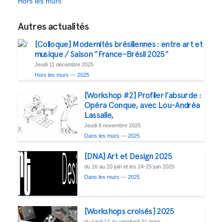
Hors les murs
Autres actualités
[Colloque] Modernités brésiliennes : entre art et
musique / Saison "France–Brésil 2025"
Jeudi 11 décembre 2025
Hors les murs
—
2025
[Workshop #2] Profiler l’absurde :
Opéra Conque, avec Lou-Andréa
Lassalle,
Jeudi 6 novembre 2025
Dans les murs
—
2025
[DNA] Art et Design 2025
du 16 au 20 juin et les 24-25 juin 2025
Dans les murs
—
2025
[Workshops croisés] 2025
du lundi 17 au vendredi 21 mars