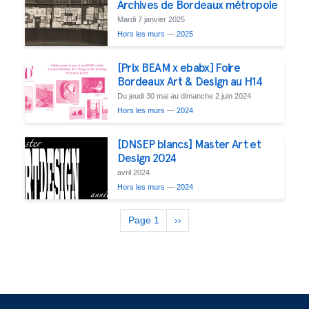
Archives de Bordeaux métropole
Mardi 7 janvier 2025
Hors les murs
—
2025
[Prix BEAM x ebabx] Foire
Bordeaux Art & Design au H14
Du jeudi 30 mai au dimanche 2 juin 2024
Hors les murs
—
2024
[DNSEP blancs] Master Art et
Design 2024
avril 2024
Hors les murs
—
2024
Pagination
Page 1
Page
››
suivante