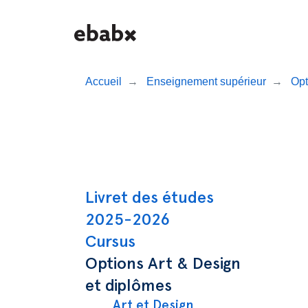
Aller
au
contenu
principal
Accueil
Enseignement supérieur
Opt
Navigation prin
Livret des études
2025-2026
Cursus
Options Art & Design
et diplômes
Art et Design