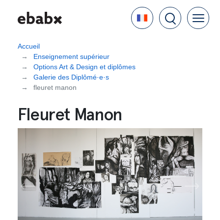
Aller
Language
au
contenu
principal
Accueil
Enseignement supérieur
Options Art & Design et diplômes
Galerie des Diplômé·e·s
fleuret manon
Fleuret Manon