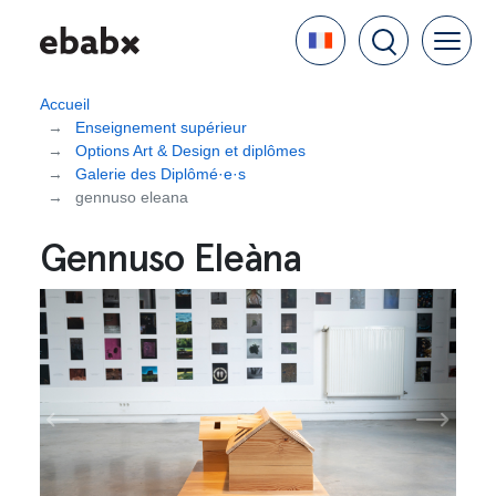
Aller
Language
au
contenu
principal
Accueil
Enseignement supérieur
Options Art & Design et diplômes
Galerie des Diplômé·e·s
gennuso eleana
Gennuso Eleàna