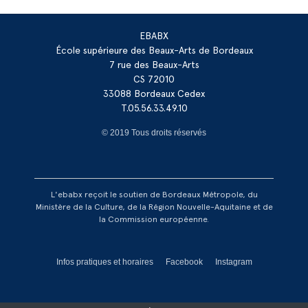
EBABX
École supérieure des Beaux-Arts de Bordeaux
7 rue des Beaux-Arts
CS 72010
33088 Bordeaux Cedex
T.05.56.33.49.10
© 2019 Tous droits réservés
L'ebabx reçoit le soutien de Bordeaux Métropole, du
Ministère de la Culture, de la Région Nouvelle-Aquitaine et de
la Commission européenne.
Réseaux footer
Infos pratiques et horaires
Facebook
Instagram