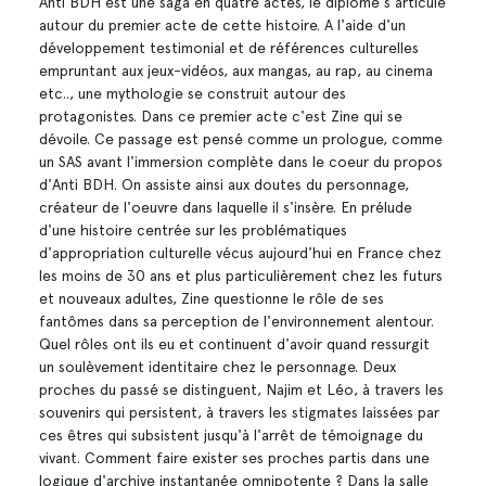
Anti BDH est une saga en quatre actes, le diplôme s'articule
autour du premier acte de cette histoire. A l'aide d'un
développement testimonial et de références culturelles
empruntant aux jeux-vidéos, aux mangas, au rap, au cinema
etc.., une mythologie se construit autour des
protagonistes. Dans ce premier acte c'est Zine qui se
dévoile. Ce passage est pensé comme un prologue, comme
un SAS avant l'immersion complète dans le coeur du propos
d'Anti BDH. On assiste ainsi aux doutes du personnage,
créateur de l'oeuvre dans laquelle il s'insère. En prélude
d'une histoire centrée sur les problématiques
d'appropriation culturelle vécus aujourd'hui en France chez
les moins de 30 ans et plus particulièrement chez les futurs
et nouveaux adultes, Zine questionne le rôle de ses
fantômes dans sa perception de l'environnement alentour.
Quel rôles ont ils eu et continuent d'avoir quand ressurgit
un soulèvement identitaire chez le personnage. Deux
proches du passé se distinguent, Najim et Léo, à travers les
souvenirs qui persistent, à travers les stigmates laissées par
ces êtres qui subsistent jusqu'à l'arrêt de témoignage du
vivant. Comment faire exister ses proches partis dans une
logique d'archive instantanée omnipotente ? Dans la salle