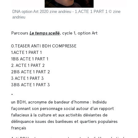
 ©
DNA option Art 2020 zine andrieu - 1.ACTE 1 PART 1 © zine
DNA 
andrieu
zine 
Parcours
Le temps scellé
, cycle 1, option Art
0.TEASER ANTI BDH COMPRESSE
1.ACTE 1 PART 1
1BIS ACTE 1 PART 1
2. ACTE 1 PART 2
2BIS ACTE 1 PART 2
3 ACTE 1 PART 3
3BIS ACTE 1 PART 3
"
un BDH, acronyme de bandeur d’homme : Individu
façonnant son personnage social autour d’un rapport
fallacieux à la culture et aux activités déviantes de
délinquance issues des banlieues et quartiers populaires
français