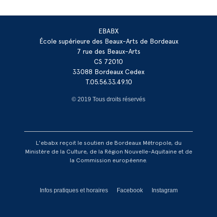
EBABX
École supérieure des Beaux-Arts de Bordeaux
7 rue des Beaux-Arts
CS 72010
33088 Bordeaux Cedex
T.05.56.33.49.10
© 2019 Tous droits réservés
L'ebabx reçoit le soutien de Bordeaux Métropole, du
Ministère de la Culture, de la Région Nouvelle-Aquitaine et de
la Commission européenne.
Réseaux footer
Infos pratiques et horaires
Facebook
Instagram