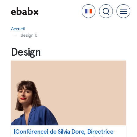
Aller
Language
au
contenu
principal
Accueil
design 0
Design
[Conférence] de Silvia Dore, Directrice