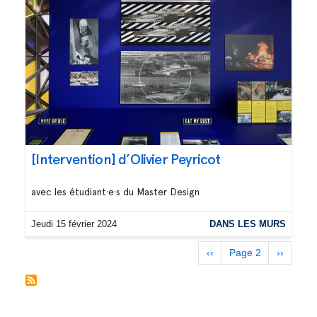
[Intervention] d’Olivier Peyricot
avec les étudiant·e·s du Master Design
Jeudi 15 février 2024
DANS LES MURS
Pagination
Page
‹‹
Page 2
Page
››
précédente
suivante