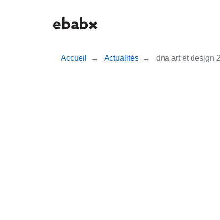
Aller
au
contenu
principal
Accueil
Actualités
dna art et design 