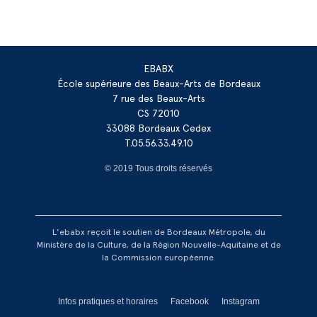
EBABX
École supérieure des Beaux-Arts de Bordeaux
7 rue des Beaux-Arts
CS 72010
33088 Bordeaux Cedex
T.05.56.33.49.10
© 2019 Tous droits réservés
L'ebabx reçoit le soutien de Bordeaux Métropole, du
Ministère de la Culture, de la Région Nouvelle-Aquitaine et de
la Commission européenne.
Réseaux footer
Infos pratiques et horaires
Facebook
Instagram