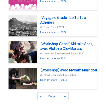
Hors les murs
—
2024
[Voyage d’étude] Le Turfu à
Athènes
du 8 au 15 avril 2024
Hors les murs
—
2024
[Workshop Chant] Shiitake Song
avec Victoire Cid-Marcus
du mercredi 3 au vendredi 5 avril 2024
Hors les murs
—
2024
[Workshop] avec Myriam Mihindou
du mardi 2 au jeudi 4 avril 2024
Dans les murs
—
2024
Pagination
Page
‹‹
Page 3
Page
››
précédente
suivante